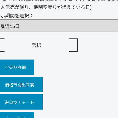
個人信売が減り、機関空売りが増えている日)
表示期間を選択：
空売り詳細
価格帯別出来高
逆日歩チャート