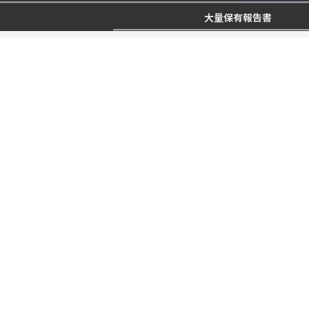
大量保有報告書