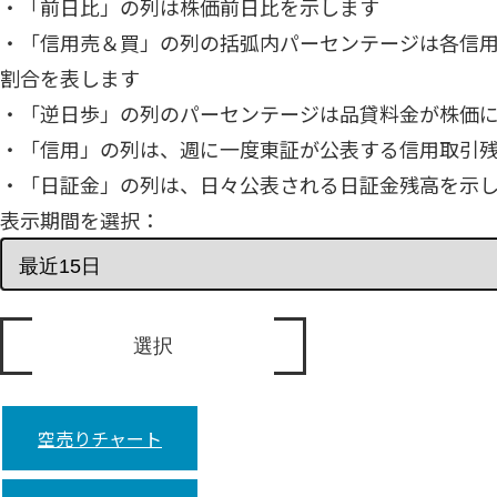
・「前日比」の列は株価前日比を示します
・「信用売＆買」の列の括弧内パーセンテージは各信
割合を表します
・「逆日歩」の列のパーセンテージは品貸料金が株価
・「信用」の列は、週に一度東証が公表する信用取引
・「日証金」の列は、日々公表される日証金残高を示
表示期間を選択：
空売りチャート