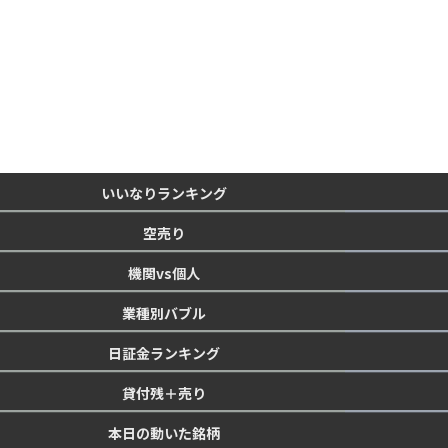
いいなりランキング
空売り
機関vs個人
業種別バブル
日証金ランキング
貸付残＋売り
本日の動いた銘柄