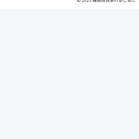
© 2023 機関投資家のあしあと.