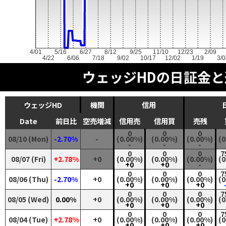
4/01
5/16
6/27
8/12
9/25
11/10
12/23
2/09
4/22
6/06
7/18
9/02
10/17
12/02
1/19
3/0
ウェッジHDの日証金
ウェッジHD
機関
信用
Date
前日比
空売増減
信用売
信用買
売残
0
0
0
08/10 (Mon)
-2.70%
-
(0.00%)
(0.00%)
(0.00%)
(0
-
-
-
0
0
0
7
08/07 (Fri)
+2.78%
+0
(0.00%)
(0.00%)
(0.00%)
(0
+0
+0
-
0
0
0
7
08/06 (Thu)
-2.70%
+0
(0.00%)
(0.00%)
(0.00%)
(0
+0
+0
+0
0
0
0
7
08/05 (Wed)
0.00%
+0
(0.00%)
(0.00%)
(0.00%)
(0
+0
+0
+0
0
0
0
7
08/04 (Tue)
+2.78%
+0
(0.00%)
(0.00%)
(0.00%)
(0
+0
+0
+0