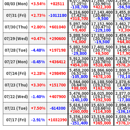
6,077,900
17,565,700
3,399,
08/03 (Mon)
+3.54%
+82511
(7.25%)
(20.96%)
(4.06
-138,700
+422,300
-56,5
6,216,600
17,143,400
3,455,
07/31 (Fri)
+2.73%
-1012180
(7.42%)
(20.46%)
(4.12
+318,700
-9,500
-6,90
5,897,900
17,152,900
3,462,
07/30 (Thu)
+2.80%
+601040
(7.04%)
(20.47%)
(4.13
+9,400
-229,100
+3,30
5,888,500
17,382,000
3,459,
07/29 (Wed)
+0.47%
+290600
(7.03%)
(20.74%)
(4.13
+6,000
-19,500
+64,8
5,882,500
17,401,500
3,394,
07/28 (Tue)
-4.48%
+197198
(7.02%)
(20.77%)
(4.05
-29,800
+6,500
+17,9
5,912,300
17,395,000
3,376,
07/27 (Mon)
-0.45%
+436412
(7.06%)
(20.76%)
(4.03
+454,100
+528,400
+576,2
5,458,200
16,866,600
2,800,
07/24 (Fri)
+2.28%
+298490
(6.51%)
(20.13%)
(3.34
-105,800
+678,100
-70,1
5,564,000
16,188,500
2,870,
07/23 (Thu)
+3.30%
+151700
(6.64%)
(19.32%)
(3.43
+88,000
+162,700
-6,40
5,476,000
16,025,800
2,877,
07/22 (Wed)
-1.40%
+407900
(6.54%)
(19.13%)
(3.43
-140,100
+392,500
-17,8
5,616,100
15,633,300
2,894,
07/21 (Tue)
+7.50%
-614300
(6.70%)
(18.66%)
(3.45
+260,000
+114,300
-136,1
5,356,100
15,519,000
3,030,
07/17 (Fri)
-2.91%
+1032390
(6.39%)
(18.52%)
(3.62
-251,400
+365,000
+376,1