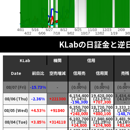
4/01
5/16
6/27
8/12
9/25
11/10
12/23
2/09
4/22
6/06
7/18
9/02
10/17
12/02
1/19
3/
KLabの日証金と逆
KLab
機関
信用
Date
前日比
空売増減
信用売
信用買
売残
0
0
0
08/07 (Fri)
-15.73%
-
(0.00%)
(0.00%)
(0.00
-
-
-
6,154,400
19,428,000
3,434,
08/06 (Thu)
-2.36%
+221300
(7.34%)
(23.19%)
(4.10
-196,300
+707,300
-
6,350,700
18,720,700
3,333,
08/05 (Wed)
+4.53%
+91840
(7.58%)
(22.34%)
(3.98
+248,000
+880,100
-148,7
6,102,700
17,840,600
3,481,
08/04 (Tue)
+3.85%
+314118
(7.28%)
(21.29%)
(4.16
+24,800
+274,900
+82,6