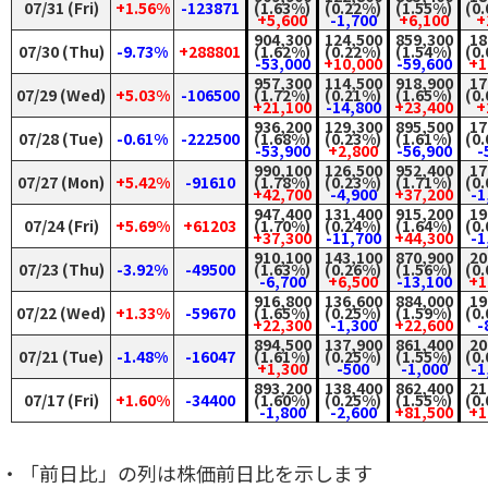
07/31 (Fri)
+1.56%
-123871
(1.63%)
(0.22%)
(1.55%)
(0
+5,600
-1,700
+6,100
+
904,300
124,500
859,300
18
07/30 (Thu)
-9.73%
+288801
(1.62%)
(0.22%)
(1.54%)
(0
-53,000
+10,000
-59,600
+1
957,300
114,500
918,900
17
07/29 (Wed)
+5.03%
-106500
(1.72%)
(0.21%)
(1.65%)
(0
+21,100
-14,800
+23,400
+
936,200
129,300
895,500
17
07/28 (Tue)
-0.61%
-222500
(1.68%)
(0.23%)
(1.61%)
(0
-53,900
+2,800
-56,900
-
990,100
126,500
952,400
17
07/27 (Mon)
+5.42%
-91610
(1.78%)
(0.23%)
(1.71%)
(0
+42,700
-4,900
+37,200
-1
947,400
131,400
915,200
19
07/24 (Fri)
+5.69%
+61203
(1.70%)
(0.24%)
(1.64%)
(0
+37,300
-11,700
+44,300
-1
910,100
143,100
870,900
20
07/23 (Thu)
-3.92%
-49500
(1.63%)
(0.26%)
(1.56%)
(0
-6,700
+6,500
-13,100
+1
916,800
136,600
884,000
19
07/22 (Wed)
+1.33%
-59670
(1.65%)
(0.25%)
(1.59%)
(0
+22,300
-1,300
+22,600
-
894,500
137,900
861,400
20
07/21 (Tue)
-1.48%
-16047
(1.61%)
(0.25%)
(1.55%)
(0
+1,300
-500
-1,000
-1
893,200
138,400
862,400
21
07/17 (Fri)
+1.60%
-34400
(1.60%)
(0.25%)
(1.55%)
(0
-1,800
-2,600
+81,500
+1
・「前日比」の列は株価前日比を示します