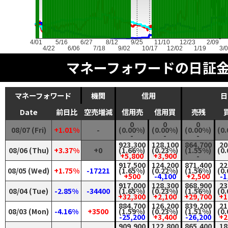
4/01
5/16
6/27
8/12
9/25
11/10
12/23
2/09
4/22
6/06
7/18
9/02
10/17
12/02
1/19
3/
マネーフォワードの日証
マネーフォワード
機関
信用
日
Date
前日比
空売増減
信用売
信用買
売残
0
0
0
08/07 (Fri)
+1.01%
-
(0.00%)
(0.00%)
(0.00%)
(0
-
-
-
923,300
128,100
864,700
20
08/06 (Thu)
+3.37%
+0
(1.66%)
(0.23%)
(1.55%)
(0
+5,800
+3,900
-
917,500
124,200
871,400
22
08/05 (Wed)
+1.75%
-17221
(1.65%)
(0.22%)
(1.56%)
(0
+500
-4,100
+2,500
-1
917,000
128,300
868,900
23
08/04 (Tue)
-2.85%
-34400
(1.65%)
(0.23%)
(1.56%)
(0
+32,300
+2,100
+29,700
+1
884,700
126,200
839,200
21
08/03 (Mon)
-4.16%
+3500
(1.59%)
(0.23%)
(1.51%)
(0
-25,200
+3,400
-26,200
+2
909,900
122,800
865,400
18