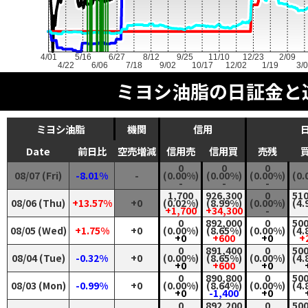
4/01
5/16
6/27
8/12
9/25
11/10
12/23
2/09
4/22
6/06
7/18
9/02
10/17
12/02
1/19
3/
ミヨシ油脂の日証金と
ミヨシ油脂
機関
信用
Date
前日比
空売増減
信用売
信用買
売残
0
0
0
08/07 (Fri)
-8.01%
-
(0.00%)
(0.00%)
(0.00%)
(0.
-
-
-
1,700
926,300
0
510
08/06 (Thu)
+13.57%
+0
(0.02%)
(8.99%)
(0.00%)
(4.
+1,700
+34,300
-
0
892,000
0
500
08/05 (Wed)
+1.75%
+0
(0.00%)
(8.65%)
(0.00%)
(4.
+0
+600
+0
+
0
891,400
0
500
08/04 (Tue)
-0.32%
+0
(0.00%)
(8.65%)
(0.00%)
(4.
+0
+600
+0
0
890,800
0
500
08/03 (Mon)
-0.99%
+0
(0.00%)
(8.64%)
(0.00%)
(4.
+0
-1,400
+0
0
892,200
0
500