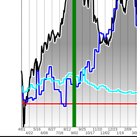
4/01
5/16
6/27
8/12
9/25
11/10
12/23
2/09
4/22
6/06
7/18
9/02
10/17
12/02
1/19
3/