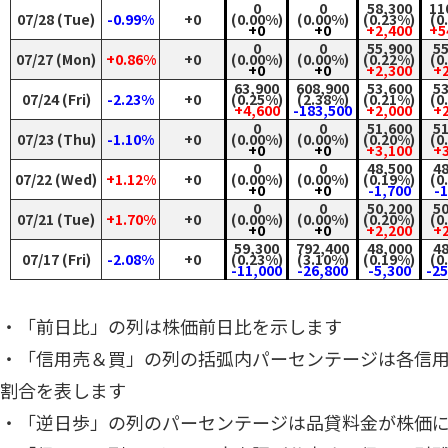
0
0
58,300
11
07/28 (Tue)
-0.99%
+0
(0.00%)
(0.00%)
(0.23%)
(0
+0
+0
+2,400
+5
0
0
55,900
55
07/27 (Mon)
+0.86%
+0
(0.00%)
(0.00%)
(0.22%)
(0
+0
+0
+2,300
+2
63,900
608,900
53,600
53
07/24 (Fri)
-2.23%
+0
(0.25%)
(2.38%)
(0.21%)
(0
+4,600
-183,500
+2,000
+2
0
0
51,600
51
07/23 (Thu)
-1.10%
+0
(0.00%)
(0.00%)
(0.20%)
(0
+0
+0
+3,100
+3
0
0
48,500
48
07/22 (Wed)
+1.12%
+0
(0.00%)
(0.00%)
(0.19%)
(0
+0
+0
-1,700
-
0
0
50,200
50
07/21 (Tue)
+1.70%
+0
(0.00%)
(0.00%)
(0.20%)
(0
+0
+0
+2,200
+2
59,300
792,400
48,000
48
07/17 (Fri)
-2.08%
+0
(0.23%)
(3.10%)
(0.19%)
(0
-11,000
-26,800
-5,300
-2
・「前日比」の列は株価前日比を示します
・「信用売＆買」の列の括弧内パーセンテージは各信
割合を表します
・「逆日歩」の列のパーセンテージは品貸料金が株価