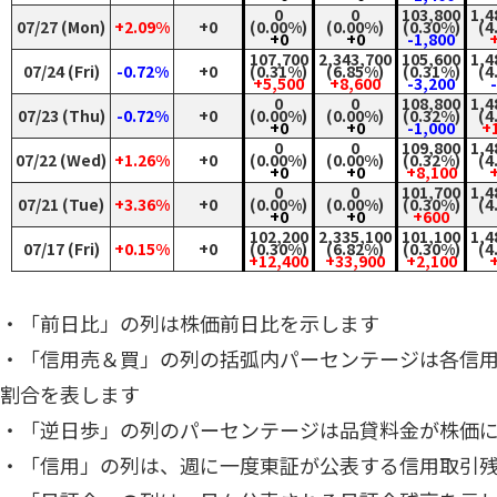
0
0
103,800
1,4
07/27 (Mon)
+2.09%
+0
(0.00%)
(0.00%)
(0.30%)
(4
+0
+0
-1,800
107,700
2,343,700
105,600
1,4
07/24 (Fri)
-0.72%
+0
(0.31%)
(6.85%)
(0.31%)
(4
+5,500
+8,600
-3,200
0
0
108,800
1,4
07/23 (Thu)
-0.72%
+0
(0.00%)
(0.00%)
(0.32%)
(4
+0
+0
-1,000
+
0
0
109,800
1,4
07/22 (Wed)
+1.26%
+0
(0.00%)
(0.00%)
(0.32%)
(4
+0
+0
+8,100
0
0
101,700
1,4
07/21 (Tue)
+3.36%
+0
(0.00%)
(0.00%)
(0.30%)
(4
+0
+0
+600
102,200
2,335,100
101,100
1,4
07/17 (Fri)
+0.15%
+0
(0.30%)
(6.82%)
(0.30%)
(4
+12,400
+33,900
+2,100
・「前日比」の列は株価前日比を示します
・「信用売＆買」の列の括弧内パーセンテージは各信
割合を表します
・「逆日歩」の列のパーセンテージは品貸料金が株価
・「信用」の列は、週に一度東証が公表する信用取引