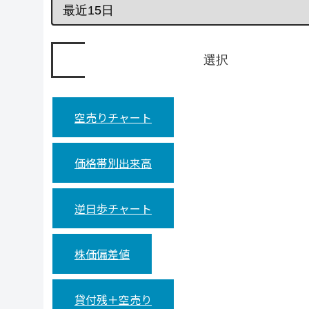
空売りチャート
価格帯別出来高
逆日歩チャート
株価偏差値
貸付残＋空売り