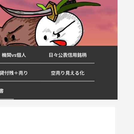
機関vs個人
日々公表信用銘柄
貸付残＋売り
空売り見える化
書