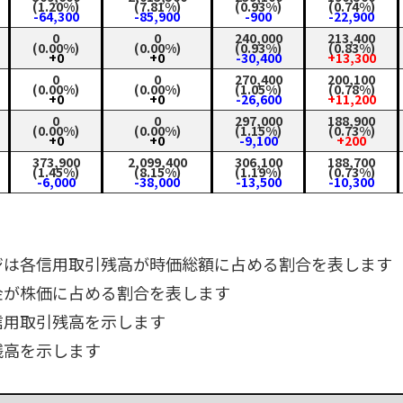
(1.20%)
(7.81%)
(0.93%)
(0.74%)
-64,300
-85,900
-900
-22,900
0
0
240,000
213,400
(0.00%)
(0.00%)
(0.93%)
(0.83%)
+0
+0
-30,400
+13,300
0
0
270,400
200,100
(0.00%)
(0.00%)
(1.05%)
(0.78%)
+0
+0
-26,600
+11,200
0
0
297,000
188,900
(0.00%)
(0.00%)
(1.15%)
(0.73%)
+0
+0
-9,100
+200
373,900
2,099,400
306,100
188,700
(1.45%)
(8.15%)
(1.19%)
(0.73%)
-6,000
-38,000
-13,500
-10,300
ジは各信用取引残高が時価総額に占める割合を表します
金が株価に占める割合を表します
信用取引残高を示します
残高を示します