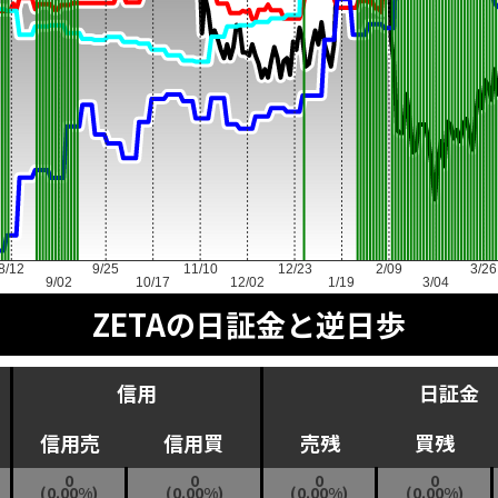
8/12
9/25
11/10
12/23
2/09
3/26
9/02
10/17
12/02
1/19
3/04
ZETAの日証金と逆日歩
信用
日証金
信用売
信用買
売残
買残
0
0
0
0
(0.00%)
(0.00%)
(0.00%)
(0.00%)