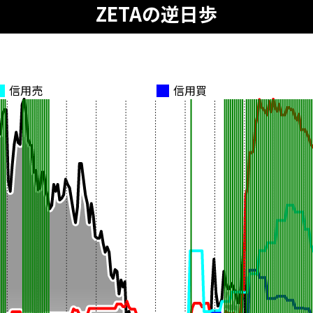
ZETAの逆日歩
信用売
信用買