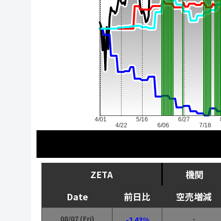
4/01
5/16
6/27
4/22
6/06
7/18
ZETA
機関
Date
前日比
空売増減
08/07 (Fri)
-
-2.43%