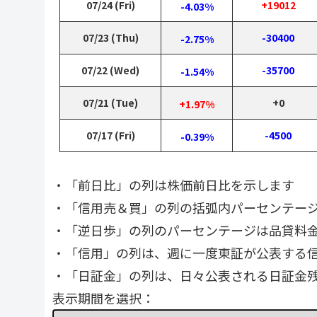
07/24 (Fri)
+19012
-4.03%
07/23 (Thu)
-30400
-2.75%
07/22 (Wed)
-35700
-1.54%
07/21 (Tue)
+0
+1.97%
07/17 (Fri)
-4500
-0.39%
・「前日比」の列は株価前日比を示します
・「信用売＆買」の列の括弧内パーセンテー
・「逆日歩」の列のパーセンテージは品貸料
・「信用」の列は、週に一度東証が公表する
・「日証金」の列は、日々公表される日証金
表示期間を選択：