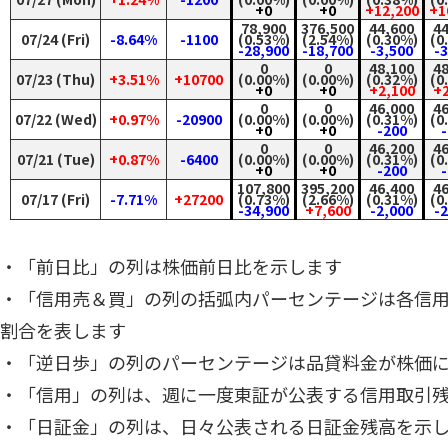
+0
+0
+12,200
+1
78,900
376,500
44,600
44
07/24 (Fri)
-8.64%
-1100
(0.53%)
(2.54%)
(0.30%)
(0
-28,900
-18,700
-3,500
-
0
0
48,100
48
07/23 (Thu)
+3.51%
+10700
(0.00%)
(0.00%)
(0.32%)
(0
+0
+0
+2,100
+2
0
0
46,000
46
07/22 (Wed)
+0.97%
-20900
(0.00%)
(0.00%)
(0.31%)
(0
+0
+0
-200
-
0
0
46,200
46
07/21 (Tue)
+0.87%
-6400
(0.00%)
(0.00%)
(0.31%)
(0
+0
+0
-200
-
107,800
395,200
46,400
46
07/17 (Fri)
-7.71%
+27200
(0.73%)
(2.66%)
(0.31%)
(0
-34,900
+7,600
-2,000
-
・「前日比」の列は株価前日比を示します
・「信用売＆買」の列の括弧内パーセンテージは各信
割合を表します
・「逆日歩」の列のパーセンテージは品貸料金が株価
・「信用」の列は、週に一度東証が公表する信用取引
・「日証金」の列は、日々公表される日証金残高を示