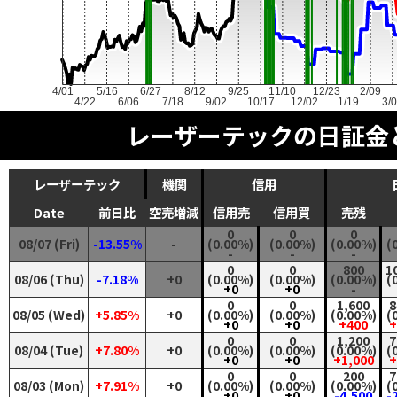
4/01
5/16
6/27
8/12
9/25
11/10
12/23
2/09
4/22
6/06
7/18
9/02
10/17
12/02
1/19
3/
レーザーテックの日証金
レーザーテック
機関
信用
Date
前日比
空売増減
信用売
信用買
売残
0
0
0
08/07 (Fri)
-13.55%
-
(0.00%)
(0.00%)
(0.00%)
(
-
-
-
0
0
800
1
08/06 (Thu)
-7.18%
+0
(0.00%)
(0.00%)
(0.00%)
(
+0
+0
-
0
0
1,600
8
08/05 (Wed)
+5.85%
+0
(0.00%)
(0.00%)
(0.00%)
(
+0
+0
+400
+
0
0
1,200
7
08/04 (Tue)
+7.80%
+0
(0.00%)
(0.00%)
(0.00%)
(
+0
+0
+1,000
+
0
0
200
7
08/03 (Mon)
+7.91%
+0
(0.00%)
(0.00%)
(0.00%)
(
+0
+0
-4,500
-