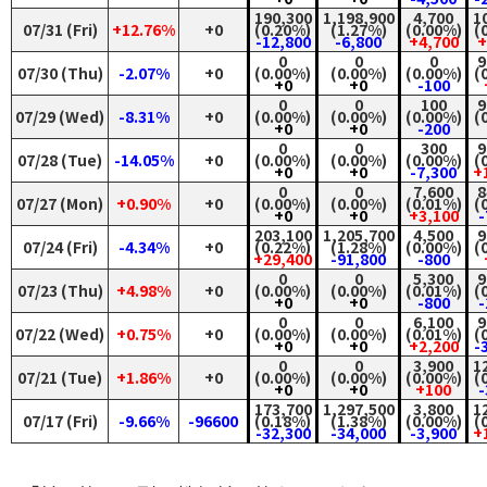
190,300
1,198,900
4,700
1
07/31 (Fri)
+12.76%
+0
(0.20%)
(1.27%)
(0.00%)
(
-12,800
-6,800
+4,700
+
0
0
0
9
07/30 (Thu)
-2.07%
+0
(0.00%)
(0.00%)
(0.00%)
(
+0
+0
-100
0
0
100
9
07/29 (Wed)
-8.31%
+0
(0.00%)
(0.00%)
(0.00%)
(
+0
+0
-200
0
0
300
9
07/28 (Tue)
-14.05%
+0
(0.00%)
(0.00%)
(0.00%)
(
+0
+0
-7,300
+
0
0
7,600
8
07/27 (Mon)
+0.90%
+0
(0.00%)
(0.00%)
(0.01%)
(
+0
+0
+3,100
-
203,100
1,205,700
4,500
9
07/24 (Fri)
-4.34%
+0
(0.22%)
(1.28%)
(0.00%)
(
+29,400
-91,800
-800
0
0
5,300
9
07/23 (Thu)
+4.98%
+0
(0.00%)
(0.00%)
(0.01%)
(
+0
+0
-800
-
0
0
6,100
9
07/22 (Wed)
+0.75%
+0
(0.00%)
(0.00%)
(0.01%)
(
+0
+0
+2,200
-
0
0
3,900
1
07/21 (Tue)
+1.86%
+0
(0.00%)
(0.00%)
(0.00%)
(
+0
+0
+100
-
173,700
1,297,500
3,800
1
07/17 (Fri)
-9.66%
-96600
(0.18%)
(1.38%)
(0.00%)
(
-32,300
-34,000
-3,900
+