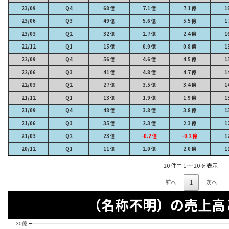
23/09
Q4
68 億
7.1 億
7.1 億
1
23/06
Q3
49 億
5.6 億
5.5 億
1
23/03
Q2
32 億
2.7 億
2.4 億
1
22/12
Q1
15 億
0.9 億
0.8 億
1
22/09
Q4
56 億
4.6 億
4.5 億
1
22/06
Q3
41 億
4.8 億
4.7 億
1
22/03
Q2
27 億
3.5 億
3.4 億
1
21/12
Q1
13 億
1.9 億
1.9 億
1
21/09
Q4
48 億
3.8 億
3.8 億
1
21/06
Q3
35 億
2.3 億
2.3 億
1
21/03
Q2
23 億
-0.2 億
-0.2 億
1
20/12
Q1
11 億
2.0 億
2.0 億
1
20 件中 1 〜 20 を表示
前へ
1
次へ
（名称不明）の売上高
30億