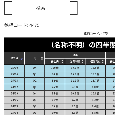
銘柄コード: 4475
銘柄コード: 4475
（名称不明）の四半
通算
終了月
Q
売上高
営業利益
経常利益
売上
25/09
Q4
109 億
17.9 億
18.5 億
2
25/06
Q3
80 億
15.8 億
16.1 億
2
25/03
Q2
52 億
11.2 億
11.7 億
2
24/12
Q1
25 億
5.3 億
6.0 億
2
24/09
Q4
84 億
10.2 億
10.0 億
2
24/06
Q3
61 億
9.2 億
9.2 億
2
24/03
Q2
39 億
6.5 億
6.4 億
2
23/12
Q1
19 億
3.9 億
3.8 億
1