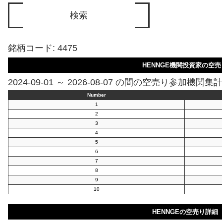
銘柄コード: 4475
HENNGE機関投資家の空売
2024-09-01 ～ 2026-08-07 の間の空売り参加機関集
Number
1
2
3
4
5
6
7
8
9
10
HENNGEの空売り詳細