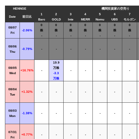
HENNGE
機関投資家の空売り
1
2
3
4
5
6
7
Date
前日比
Barc
GOLD
Inte
MERR
Nomu
UBS
モルガン
0
0
0
0
0
0
0
08/07
-2.06%
株
株
株
株
株
株
株
Fri
-
-
-
-
-
-
-
08/06
-0.79%
-
-
-
-
-
-
-
Thu
19.9
08/05
万株
+16.76%
-
-
-
-
-
-
Wed
-3.3
万株
08/04
+1.32%
-
-
-
-
-
-
-
Tue
08/03
-1.38%
-
-
-
-
-
-
-
Mon
07/31
+0.77%
-
-
-
-
-
-
-
Fri