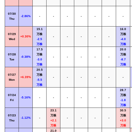
07/30
-2.86%
-
-
-
-
-
-
-
Thu
15.1
16.0
07/29
万株
万株
+0.30%
-
-
-
-
-
Wed
-2.5
-4.0
万株
万株
17.5
20.0
07/28
万株
万株
-0.38%
-
-
-
-
-
Tue
-3.0
-8.7
万株
万株
20.5
07/27
万株
+6.39%
-
-
-
-
-
-
Mon
-5.5
万株
28.7
07/24
万株
-5.16%
-
-
-
-
-
-
Fri
-1.8
万株
23.1
30.5
07/23
万株
万株
-1.12%
-
-
-
-
-
Thu
+2.1
+3.0
万株
万株
21.0