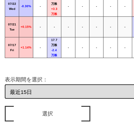
07/22
万株
-0.30%
-
-
-
-
-
-
Wed
+3.3
万株
07/21
+0.15%
-
-
-
-
-
-
-
Tue
17.7
07/17
万株
+1.14%
-
-
-
-
-
-
Fri
-2.4
万株
表示期間を選択：