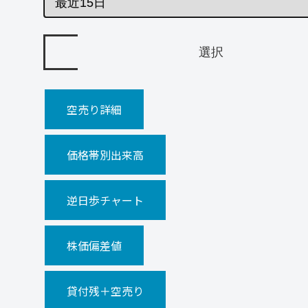
空売り詳細
価格帯別出来高
逆日歩チャート
株価偏差値
貸付残＋空売り