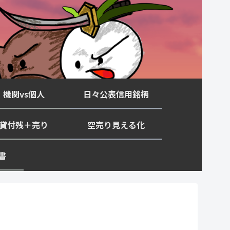
機関vs個人
日々公表信用銘柄
貸付残＋売り
空売り見える化
書