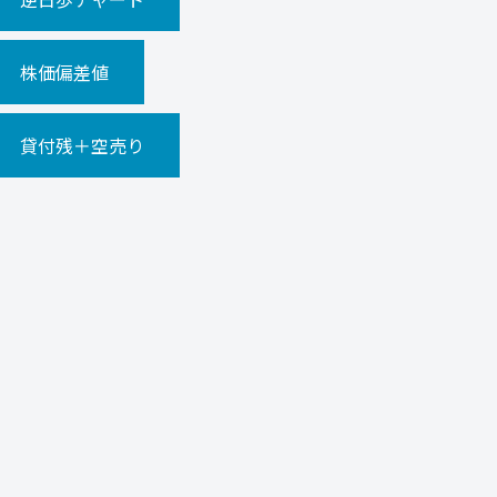
株価偏差値
貸付残＋空売り