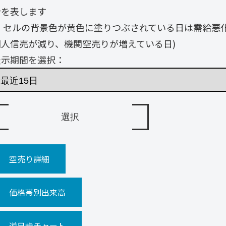
合を表します
・ セルの背景色が黄色に塗りつぶされている日は需給悪
個人信売が減り、機関空売りが増えている日)
表示期間を選択：
空売り詳細
価格帯別出来高
逆日歩チャート