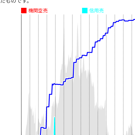
たものです。
機関空売
信用売