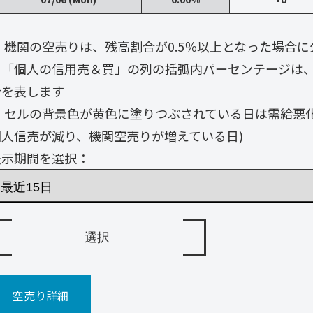
・ 機関の空売りは、残高割合が0.5％以上となった場合
・「個人の信用売＆買」の列の括弧内パーセンテージは
合を表します
・ セルの背景色が黄色に塗りつぶされている日は需給悪
個人信売が減り、機関空売りが増えている日)
表示期間を選択：
空売り詳細