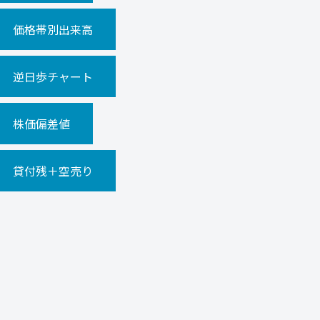
価格帯別出来高
逆日歩チャート
株価偏差値
貸付残＋空売り