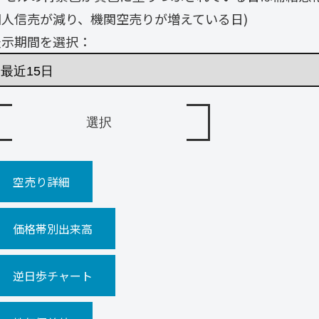
個人信売が減り、機関空売りが増えている日)
表示期間を選択：
空売り詳細
価格帯別出来高
逆日歩チャート