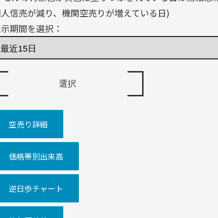
個人信売が減り、機関空売りが増えている日)
表示期間を選択：
空売り詳細
価格帯別出来高
逆日歩チャート