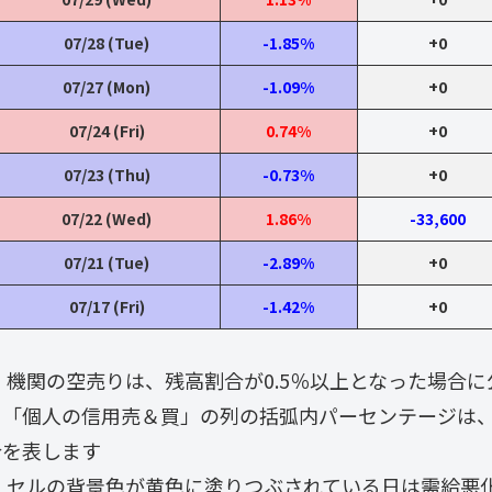
07/28 (Tue)
-1.85%
+0
07/27 (Mon)
-1.09%
+0
07/24 (Fri)
0.74%
+0
07/23 (Thu)
-0.73%
+0
07/22 (Wed)
1.86%
-33,600
07/21 (Tue)
-2.89%
+0
07/17 (Fri)
-1.42%
+0
・ 機関の空売りは、残高割合が0.5％以上となった場合
・「個人の信用売＆買」の列の括弧内パーセンテージは
合を表します
・ セルの背景色が黄色に塗りつぶされている日は需給悪