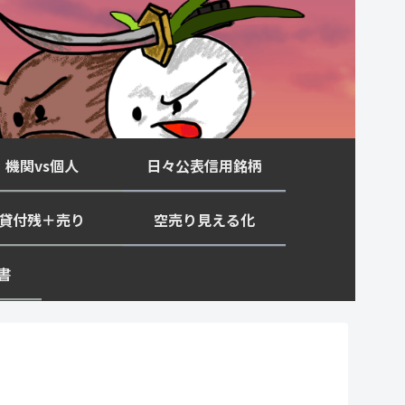
機関vs個人
日々公表信用銘柄
貸付残＋売り
空売り見える化
書