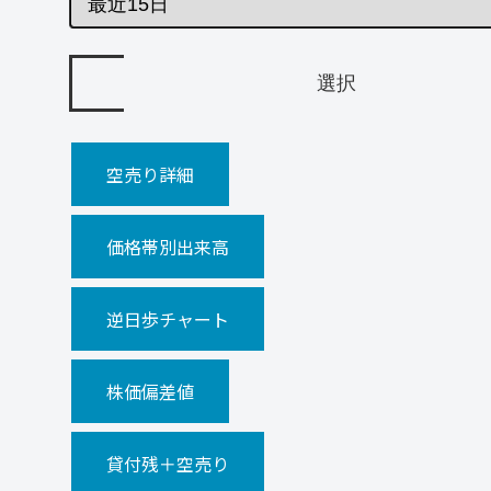
空売り詳細
価格帯別出来高
逆日歩チャート
株価偏差値
貸付残＋空売り