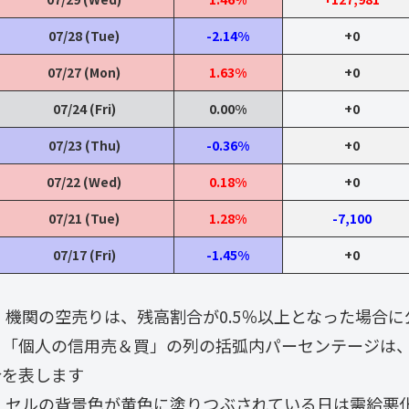
07/28 (Tue)
-2.14%
+0
07/27 (Mon)
1.63%
+0
07/24 (Fri)
0.00%
+0
07/23 (Thu)
-0.36%
+0
07/22 (Wed)
0.18%
+0
07/21 (Tue)
1.28%
-7,100
07/17 (Fri)
-1.45%
+0
・ 機関の空売りは、残高割合が0.5％以上となった場合
・「個人の信用売＆買」の列の括弧内パーセンテージは
合を表します
・ セルの背景色が黄色に塗りつぶされている日は需給悪