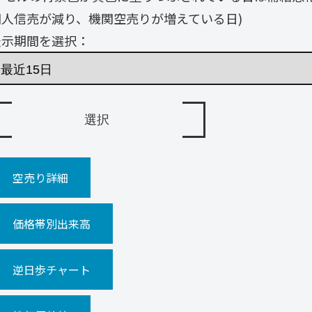
個人信売が減り、機関空売りが増えている日)
表示期間を選択：
空売り詳細
価格帯別出来高
逆日歩チャート