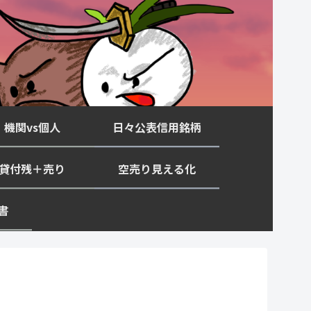
機関vs個人
日々公表信用銘柄
貸付残＋売り
空売り見える化
書