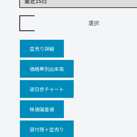
空売り詳細
価格帯別出来高
逆日歩チャート
株価偏差値
貸付残＋空売り