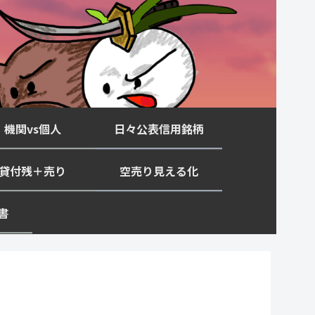
機関vs個人
日々公表信用銘柄
貸付残＋売り
空売り見える化
書