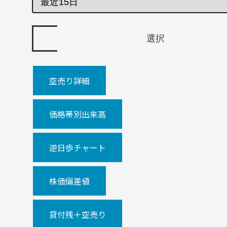
空売り詳細
価格帯別出来高
逆日歩チャート
株価偏差値
貸付残＋空売り