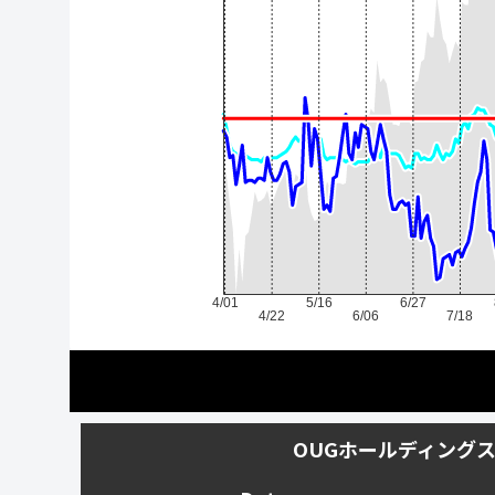
4/01
5/16
6/27
4/22
6/06
7/18
OUGホールディング