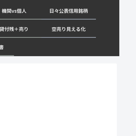
機関vs個人
日々公表信用銘柄
貸付残＋売り
空売り見える化
書