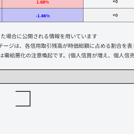
+0
1.68%
+0
-1.46%
なった場合に公開される情報を用いています
テージは、各信用取引残高が時価総額に占める割合を表
は需給悪化の注意喚起です。(個人信買が増え、個人信売