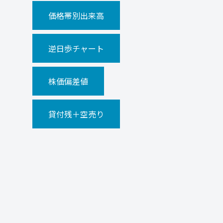
価格帯別出来高
逆日歩チャート
株価偏差値
貸付残＋空売り