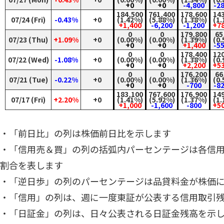
+0
+0
-4,800
-2
184,500
761,400
178,600
14
07/24 (Fri)
-0.43%
+0
(1.42%)
(5.88%)
(1.38%)
(1
+1,400
-6,200
-1,200
+7
0
0
179,800
65
07/23 (Thu)
+1.09%
+0
(0.00%)
(0.00%)
(1.39%)
(0
+0
+0
+1,400
-5
0
0
178,400
12
07/22 (Wed)
-1.08%
+0
(0.00%)
(0.00%)
(1.38%)
(0
+0
+0
+2,200
+5
0
0
176,200
66
07/21 (Tue)
-0.22%
+0
(0.00%)
(0.00%)
(1.36%)
(0
+0
+0
-700
-8
183,100
767,600
176,900
14
07/17 (Fri)
+2.20%
+0
(1.41%)
(5.92%)
(1.37%)
(1
+1,000
-1,600
-800
+5
・「前日比」の列は株価前日比を示します
・「信用売＆買」の列の括弧内パーセンテージは各信
割合を表します
・「逆日歩」の列のパーセンテージは品貸料金が株価
・「信用」の列は、週に一度東証が公表する信用取引
・「日証金」の列は、日々公表される日証金残高を示