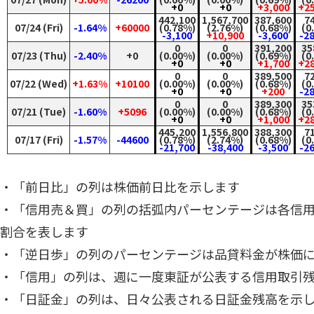
+0
+0
+3,000
+2
442,100
1,567,700
387,600
7
07/24 (Fri)
-1.64%
+60000
(0.78%)
(2.76%)
(0.68%)
(0
-3,100
+10,900
-3,600
-2
0
0
391,200
35
07/23 (Thu)
-2.40%
+0
(0.00%)
(0.00%)
(0.69%)
(0
+0
+0
+1,700
+2
0
0
389,500
7
07/22 (Wed)
+1.63%
+10100
(0.00%)
(0.00%)
(0.68%)
(0
+0
+0
+200
-2
0
0
389,300
35
07/21 (Tue)
-1.60%
+5096
(0.00%)
(0.00%)
(0.68%)
(0
+0
+0
+1,000
+2
445,200
1,556,800
388,300
7
07/17 (Fri)
-1.57%
-44600
(0.78%)
(2.74%)
(0.68%)
(0
-21,700
-38,400
-3,500
-2
・「前日比」の列は株価前日比を示します
・「信用売＆買」の列の括弧内パーセンテージは各信
割合を表します
・「逆日歩」の列のパーセンテージは品貸料金が株価
・「信用」の列は、週に一度東証が公表する信用取引
・「日証金」の列は、日々公表される日証金残高を示