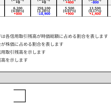
+0
+0
+400
-800
6,200
258,100
5,500
13,500
(0.08%)
(3.24%)
(0.07%)
(0.17%)
+800
-18,900
+900
+1,400
ジは各信用取引残高が時価総額に占める割合を表します
金が株価に占める割合を表します
信用取引残高を示します
残高を示します