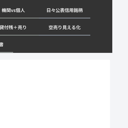
機関vs個人
日々公表信用銘柄
貸付残＋売り
空売り見える化
書