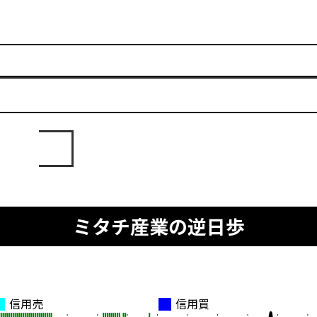
ミタチ産業の逆日歩
信用売
信用買