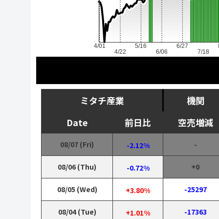
4/01
5/16
6/27
4/22
6/06
7/18
ミタチ産業
機関
Date
前日比
空売増減
08/07 (Fri)
-
-2.12%
08/06 (Thu)
+0
-0.72%
08/05 (Wed)
-25297
+3.80%
08/04 (Tue)
-17363
+1.01%