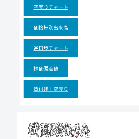
空売りチャート
価格帯別出来高
逆日歩チャート
株価偏差値
貸付残＋空売り