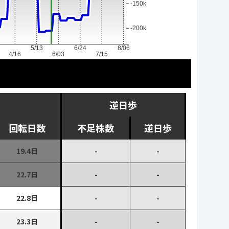
-150k
-200k
5/13
6/24
8/06
4/16
6/03
7/15
逆日歩
回転日数
不足株数
逆日歩
19.4日
-
-
22.7日
-
-
22.8日
-
-
23.3日
-
-