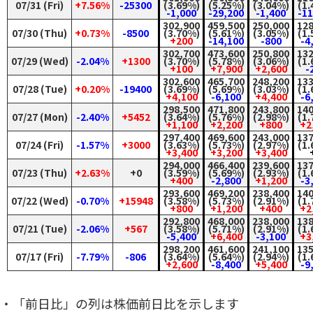
07/31 (Fri)
+7.56%
-25300
(3.69%)
(5.25%)
(3.04%)
(1.
-1,000
-29,200
-1,400
-11
302,900
459,500
250,000
128
07/30 (Thu)
+0.73%
-8500
(3.70%)
(5.61%)
(3.05%)
(1.
+200
-14,100
-800
-4
302,700
473,600
250,800
132
07/29 (Wed)
-2.04%
+1300
(3.70%)
(5.78%)
(3.06%)
(1.
+100
+7,900
+2,600
-
302,600
465,700
248,200
133
07/28 (Tue)
+0.20%
-19400
(3.69%)
(5.69%)
(3.03%)
(1.
+4,100
-6,100
+4,400
-6
298,500
471,800
243,800
140
07/27 (Mon)
-2.40%
+5452
(3.64%)
(5.76%)
(2.98%)
(1.
+1,100
+2,200
+800
+2
297,400
469,600
243,000
137
07/24 (Fri)
-1.57%
+3000
(3.63%)
(5.73%)
(2.97%)
(1.
+3,400
+3,200
+3,400
294,000
466,400
239,600
137
07/23 (Thu)
+2.63%
+0
(3.59%)
(5.69%)
(2.93%)
(1.
+400
-2,800
+1,200
-3
293,600
469,200
238,400
140
07/22 (Wed)
-0.70%
+15948
(3.58%)
(5.73%)
(2.91%)
(1.
+800
+1,200
+400
+2
292,800
468,000
238,000
138
07/21 (Tue)
-2.06%
+567
(3.58%)
(5.71%)
(2.91%)
(1.
-5,400
+6,400
-3,100
+3
298,200
461,600
241,100
135
07/17 (Fri)
-7.79%
-806
(3.64%)
(5.64%)
(2.94%)
(1.
+2,600
-8,400
+5,400
-9
・「前日比」の列は株価前日比を示します