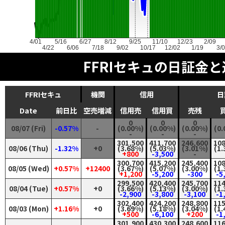
4/01
5/16
6/27
8/12
9/25
11/10
12/23
2/09
4/22
6/06
7/18
9/02
10/17
12/02
1/19
3/
FFRIセキュの日証金
FFRIセキュ
機関
信用
日
Date
前日比
空売増減
信用売
信用買
売残
0
0
0
08/07 (Fri)
-0.57%
-
(0.00%)
(0.00%)
(0.00%)
(0.
-
-
-
301,500
411,700
246,600
108
08/06 (Thu)
-1.32%
+0
(3.68%)
(5.03%)
(3.01%)
(1.
+800
-3,500
-
300,700
415,200
245,400
108
08/05 (Wed)
+0.57%
+12400
(3.67%)
(5.07%)
(3.00%)
(1.
+1,200
-5,200
-300
-5
299,500
420,400
245,700
114
08/04 (Tue)
+0.57%
+0
(3.66%)
(5.13%)
(3.00%)
(1.
-2,900
-3,800
-3,100
-1
302,400
424,200
248,800
115
08/03 (Mon)
+1.16%
+0
(3.69%)
(5.18%)
(3.04%)
(1.
+500
-6,100
+200
-1
301,900
430,300
248,600
116