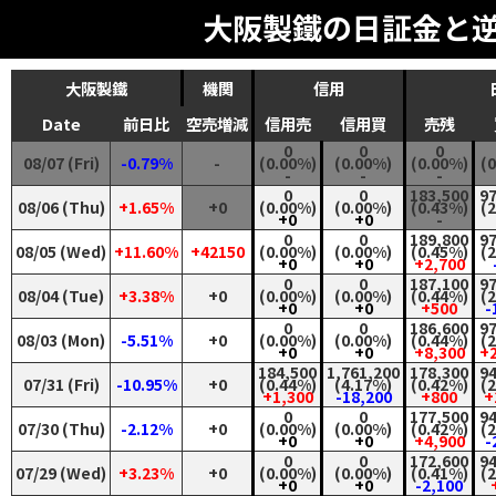
大阪製鐵の日証金と
大阪製鐵
機関
信用
Date
前日比
空売増減
信用売
信用買
売残
0
0
0
08/07 (Fri)
-0.79%
-
(0.00%)
(0.00%)
(0.00%)
(
-
-
-
0
0
183,500
9
08/06 (Thu)
+1.65%
+0
(0.00%)
(0.00%)
(0.43%)
(
+0
+0
-
0
0
189,800
9
08/05 (Wed)
+11.60%
+42150
(0.00%)
(0.00%)
(0.45%)
(
+0
+0
+2,700
0
0
187,100
9
08/04 (Tue)
+3.38%
+0
(0.00%)
(0.00%)
(0.44%)
(
+0
+0
+500
-
0
0
186,600
9
08/03 (Mon)
-5.51%
+0
(0.00%)
(0.00%)
(0.44%)
(
+0
+0
+8,300
+2
184,500
1,761,200
178,300
9
07/31 (Fri)
-10.95%
+0
(0.44%)
(4.17%)
(0.42%)
(
+1,300
-18,200
+800
+
0
0
177,500
9
07/30 (Thu)
-2.12%
+0
(0.00%)
(0.00%)
(0.42%)
(
+0
+0
+4,900
-
0
0
172,600
9
07/29 (Wed)
+3.23%
+0
(0.00%)
(0.00%)
(0.41%)
(
+0
+0
-2,100