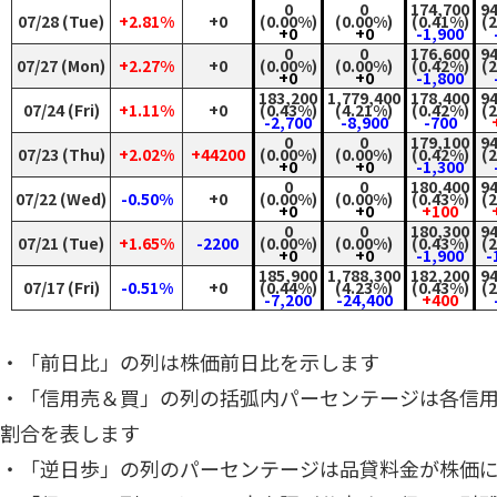
0
0
174,700
9
07/28 (Tue)
+2.81%
+0
(0.00%)
(0.00%)
(0.41%)
(
+0
+0
-1,900
0
0
176,600
9
07/27 (Mon)
+2.27%
+0
(0.00%)
(0.00%)
(0.42%)
(
+0
+0
-1,800
183,200
1,779,400
178,400
9
07/24 (Fri)
+1.11%
+0
(0.43%)
(4.21%)
(0.42%)
(
-2,700
-8,900
-700
0
0
179,100
9
07/23 (Thu)
+2.02%
+44200
(0.00%)
(0.00%)
(0.42%)
(
+0
+0
-1,300
0
0
180,400
9
07/22 (Wed)
-0.50%
+0
(0.00%)
(0.00%)
(0.43%)
(
+0
+0
+100
0
0
180,300
9
07/21 (Tue)
+1.65%
-2200
(0.00%)
(0.00%)
(0.43%)
(
+0
+0
-1,900
-
185,900
1,788,300
182,200
9
07/17 (Fri)
-0.51%
+0
(0.44%)
(4.23%)
(0.43%)
(
-7,200
-24,400
+400
・「前日比」の列は株価前日比を示します
・「信用売＆買」の列の括弧内パーセンテージは各信
割合を表します
・「逆日歩」の列のパーセンテージは品貸料金が株価