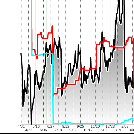
4/01
5/16
6/27
8/12
9/25
11/10
12/23
2/09
4/22
6/06
7/18
9/02
10/17
12/02
1/19
3/