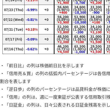
+1,900
-3,700
+5,200
56,600
34,600
33,300
7
07/23 (Thu)
-0.99%
+0
(0.90%)
(0.55%)
(0.53%)
(0
+400
-18,300
-900
-1
56,200
52,900
34,200
2
07/22 (Wed)
-0.81%
+0
(0.89%)
(0.84%)
(0.54%)
(0
+3,900
-10,300
+100
-
52,300
63,200
34,100
3
07/21 (Tue)
+0.18%
+0
(0.83%)
(1.00%)
(0.54%)
(0
+3,800
-200
+3,100
+
48,500
63,400
31,000
3
07/17 (Fri)
-0.09%
+0
(0.77%)
(1.01%)
(0.49%)
(0
+2,300
+100
+1,500
+
46,200
63,300
29,500
2
07/16 (Thu)
-0.62%
+0
(0.73%)
(1.00%)
(0.47%)
(0
+4,500
-1,000
+3,500
+
・「前日比」の列は株価前日比を示します
・「信用売＆買」の列の括弧内パーセンテージは各信
割合を表します
・「逆日歩」の列のパーセンテージは品貸料金が株価
・「信用」の列は、週に一度東証が公表する信用取引
・「日証金」の列は、日々公表される日証金残高を示