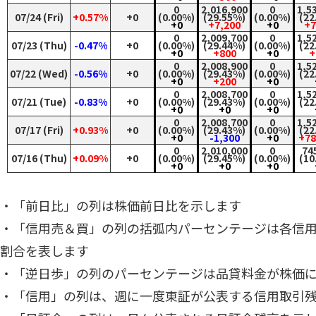
0
2,016,900
0
1,5
07/24 (Fri)
+0.57%
+0
(0.00%)
(29.55%)
(0.00%)
(22
+0
+7,200
+0
+7
0
2,009,700
0
1,5
07/23 (Thu)
-0.47%
+0
(0.00%)
(29.44%)
(0.00%)
(22
+0
+800
+0
+
0
2,008,900
0
1,5
07/22 (Wed)
-0.56%
+0
(0.00%)
(29.43%)
(0.00%)
(22
+0
+200
+0
0
2,008,700
0
1,5
07/21 (Tue)
-0.83%
+0
(0.00%)
(29.43%)
(0.00%)
(22
+0
+0
+0
0
2,008,700
0
1,5
07/17 (Fri)
+0.93%
+0
(0.00%)
(29.43%)
(0.00%)
(22
+0
-1,300
+0
+78
0
2,010,000
0
74
07/16 (Thu)
+0.09%
+0
(0.00%)
(29.45%)
(0.00%)
(10
+0
+0
+0
・「前日比」の列は株価前日比を示します
・「信用売＆買」の列の括弧内パーセンテージは各信
割合を表します
・「逆日歩」の列のパーセンテージは品貸料金が株価
・「信用」の列は、週に一度東証が公表する信用取引