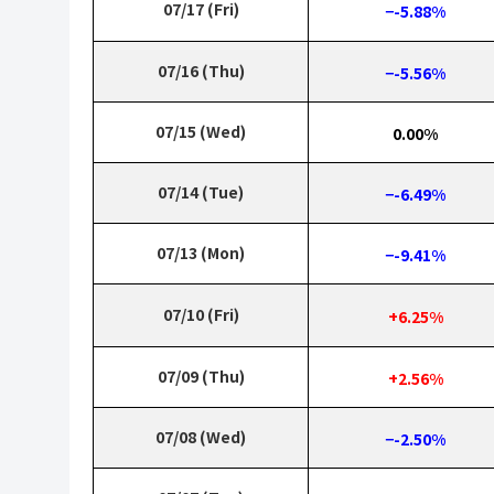
07/17 (Fri)
−-5.88%
07/16 (Thu)
−-5.56%
07/15 (Wed)
0.00%
07/14 (Tue)
−-6.49%
07/13 (Mon)
−-9.41%
07/10 (Fri)
+6.25%
07/09 (Thu)
+2.56%
07/08 (Wed)
−-2.50%