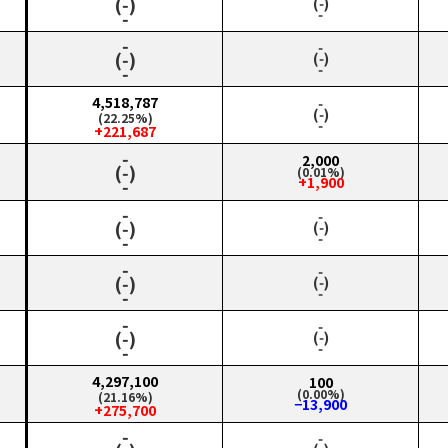
(‑)
(‑)
‑
‑
‑
‑
(‑)
(‑)
‑
‑
4,518,787
‑
(‑)
(22.25%)
‑
+221,687
‑
2,000
(‑)
(0.01%)
+1,900
‑
‑
‑
(‑)
(‑)
‑
‑
‑
‑
(‑)
(‑)
‑
‑
‑
‑
(‑)
(‑)
‑
‑
4,297,100
100
(0.00%)
(21.16%)
−13,900
+275,700
‑
‑