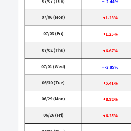
07/07 (Tue)
−-2.44%
07/06 (Mon)
+1.23%
07/03 (Fri)
+1.25%
07/02 (Thu)
+6.67%
07/01 (Wed)
−-3.85%
06/30 (Tue)
+5.41%
06/29 (Mon)
+8.82%
06/26 (Fri)
+6.25%