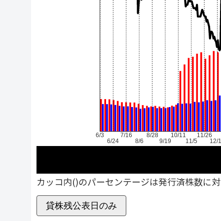
6/3
7/16
8/28
10/11
11/26
6/24
8/6
9/19
11/5
12/
カッコ内()のパーセンテージは発行済株数に
貸株残公表日のみ