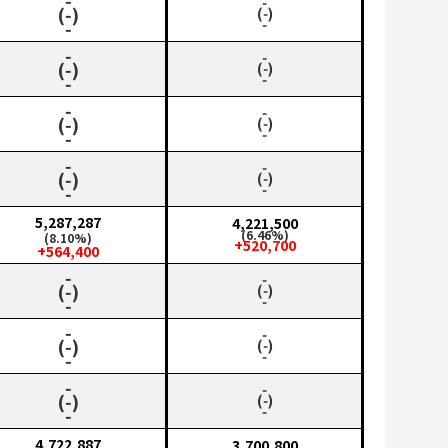
‑
‑
(‑)
(‑)
‑
‑
‑
‑
(‑)
(‑)
‑
‑
‑
‑
(‑)
(‑)
‑
‑
‑
‑
(‑)
(‑)
‑
‑
5,287,287
4,221,500
(6.46%)
(8.10%)
+520,700
+564,400
‑
‑
(‑)
(‑)
‑
‑
‑
‑
(‑)
(‑)
‑
‑
‑
‑
(‑)
(‑)
‑
‑
4,722,887
3,700,800