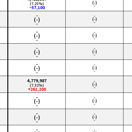
(‑)
(7.23%)
‑
−57,100
‑
‑
(‑)
(‑)
‑
‑
‑
‑
(‑)
(‑)
‑
‑
‑
‑
(‑)
(‑)
‑
‑
‑
‑
(‑)
(‑)
‑
‑
4,779,987
‑
(‑)
(7.32%)
‑
+261,200
‑
‑
(‑)
(‑)
‑
‑
‑
‑
(‑)
(‑)
‑
‑
‑
‑