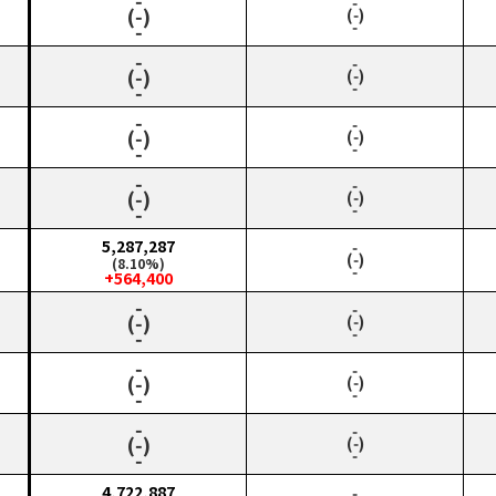
‑
‑
(‑)
(‑)
‑
‑
‑
‑
(‑)
(‑)
‑
‑
‑
‑
(‑)
(‑)
‑
‑
‑
‑
(‑)
(‑)
‑
‑
5,287,287
‑
(‑)
(8.10%)
‑
+564,400
‑
‑
(‑)
(‑)
‑
‑
‑
‑
(‑)
(‑)
‑
‑
‑
‑
(‑)
(‑)
‑
‑
4,722,887
‑