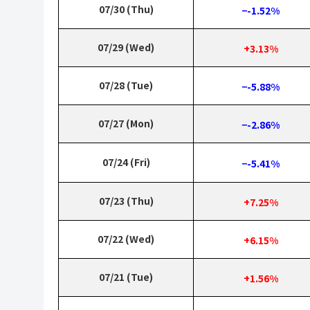
07/30 (Thu)
−-1.52%
07/29 (Wed)
+3.13%
07/28 (Tue)
−-5.88%
07/27 (Mon)
−-2.86%
07/24 (Fri)
−-5.41%
07/23 (Thu)
+7.25%
07/22 (Wed)
+6.15%
07/21 (Tue)
+1.56%