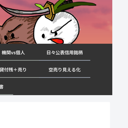
機関vs個人
日々公表信用銘柄
貸付残＋売り
空売り見える化
書