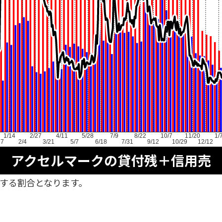
1/14
2/27
4/11
5/28
7/9
8/22
10/7
11/20
1/
17
2/4
3/21
5/7
6/18
7/31
9/12
10/29
12/12
アクセルマークの貸付残＋信用売
対する割合となります。