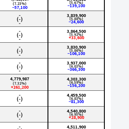
(5.67%)
(7.23%)
−139,100
−57,100
‑
3,839,900
(‑)
(5.88%)
−24,600
‑
‑
3,864,500
(‑)
(5.92%)
+33,600
‑
‑
3,830,900
(‑)
(5.86%)
−106,100
‑
‑
3,937,000
(‑)
(6.03%)
−366,300
‑
4,779,987
4,303,300
(6.59%)
(7.32%)
−156,200
+261,200
‑
4,459,500
(‑)
(6.83%)
−81,300
‑
‑
4,540,800
(‑)
(6.95%)
+28,900
‑
‑
4,511,900