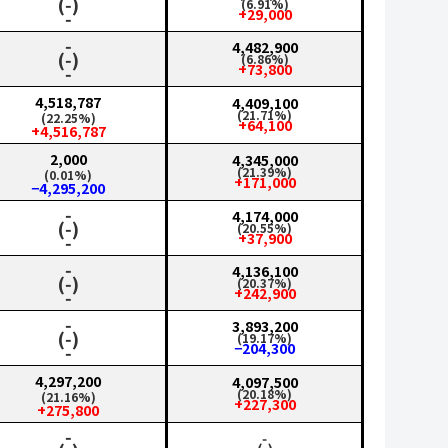
(‑)
(6.91%)
+29,000
‑
‑
4,482,900
(‑)
(6.86%)
+73,800
‑
4,518,787
4,409,100
(21.71%)
(22.25%)
+64,100
+4,516,787
2,000
4,345,000
(21.39%)
(0.01%)
+171,000
−4,295,200
‑
4,174,000
(‑)
(20.55%)
+37,900
‑
‑
4,136,100
(‑)
(20.37%)
+242,900
‑
‑
3,893,200
(‑)
(19.17%)
−204,300
‑
4,297,200
4,097,500
(20.18%)
(21.16%)
+227,300
+275,800
‑
‑