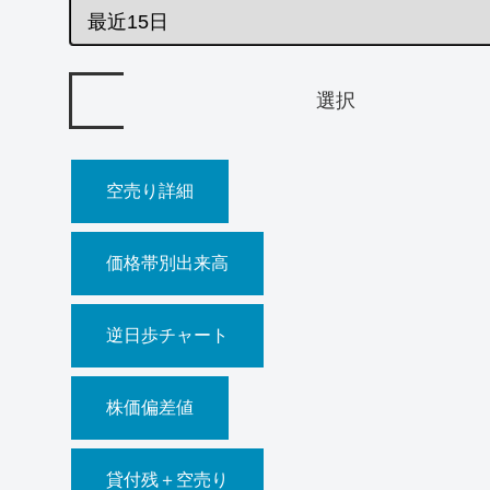
空売り詳細
価格帯別出来高
逆日歩チャート
株価偏差値
貸付残＋空売り