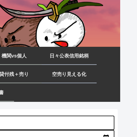
機関vs個人
日々公表信用銘柄
貸付残＋売り
空売り見える化
書