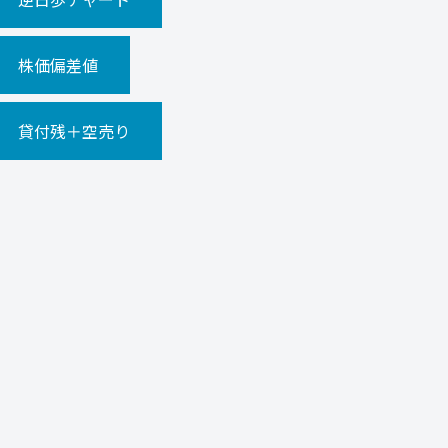
株価偏差値
貸付残＋空売り