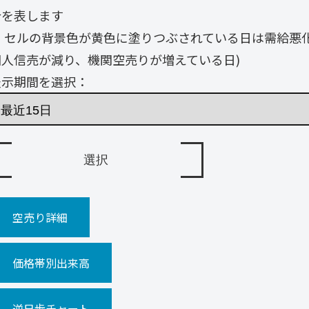
合を表します
・ セルの背景色が黄色に塗りつぶされている日は需給悪
個人信売が減り、機関空売りが増えている日)
表示期間を選択：
空売り詳細
価格帯別出来高
逆日歩チャート