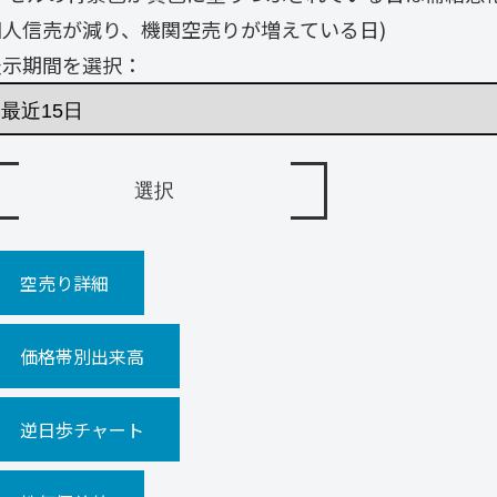
個人信売が減り、機関空売りが増えている日)
表示期間を選択：
空売り詳細
価格帯別出来高
逆日歩チャート