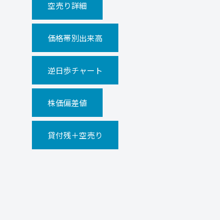
空売り詳細
価格帯別出来高
逆日歩チャート
株価偏差値
貸付残＋空売り