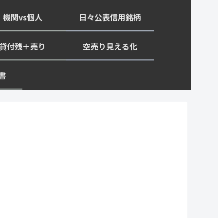
機関vs個人
日々公表信用銘柄
貸付残＋売り
空売り見える化
書