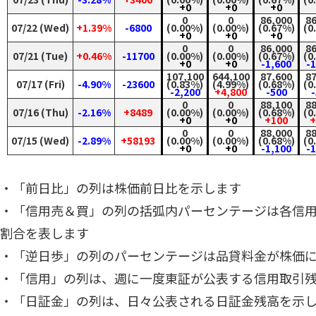
+0
+0
+0
0
0
86,000
86
07/22 (Wed)
+1.39%
-6800
(0.00%)
(0.00%)
(0.67%)
(0
+0
+0
+0
0
0
86,000
86
07/21 (Tue)
+0.46%
-11700
(0.00%)
(0.00%)
(0.67%)
(0
+0
+0
-1,600
-
107,100
644,100
87,600
87
07/17 (Fri)
-4.90%
-23600
(0.83%)
(4.99%)
(0.68%)
(0
-2,200
+4,800
-500
-
0
0
88,100
88
07/16 (Thu)
-2.16%
+8489
(0.00%)
(0.00%)
(0.68%)
(0
+0
+0
+100
+
0
0
88,000
88
07/15 (Wed)
-2.89%
+58193
(0.00%)
(0.00%)
(0.68%)
(0
+0
+0
-1,100
-
・「前日比」の列は株価前日比を示します
・「信用売＆買」の列の括弧内パーセンテージは各信
割合を表します
・「逆日歩」の列のパーセンテージは品貸料金が株価
・「信用」の列は、週に一度東証が公表する信用取引
・「日証金」の列は、日々公表される日証金残高を示