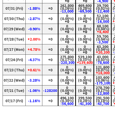
+0
+0
-4,900
262,800
469,600
39,700
07/31 (Fri)
-1.88%
+0
(0.16%)
(0.28%)
(0.02%)
(
-13,000
-69,500
-12,400
-
0
0
52,100
07/30 (Thu)
-2.87%
+0
(0.00%)
(0.00%)
(0.03%)
(
+0
+0
-16,000
+
0
0
68,100
07/29 (Wed)
-0.90%
+0
(0.00%)
(0.00%)
(0.04%)
(
+0
+0
+8,400
0
0
59,700
07/28 (Tue)
+2.00%
+0
(0.00%)
(0.00%)
(0.04%)
(
+0
+0
-3,500
+
0
0
63,200
07/27 (Mon)
+4.78%
+0
(0.00%)
(0.00%)
(0.04%)
(
+0
+0
+20,200
-
275,800
539,100
43,000
07/24 (Fri)
-4.37%
+0
(0.17%)
(0.33%)
(0.03%)
(
-220,300
+139,600
-78,600
+
0
0
121,600
07/23 (Thu)
+0.61%
+0
(0.00%)
(0.00%)
(0.07%)
(
+0
+0
+18,000
0
0
103,600
07/22 (Wed)
-3.28%
+0
(0.00%)
(0.00%)
(0.06%)
(
+0
+0
-175,100
+
0
0
278,700
07/21 (Tue)
-1.06%
-128200
(0.00%)
(0.00%)
(0.17%)
(
+0
+0
-12,800
496,100
399,500
291,500
07/17 (Fri)
-1.16%
+0
(0.30%)
(0.24%)
(0.18%)
(
-56,600
-41,300
-43,700