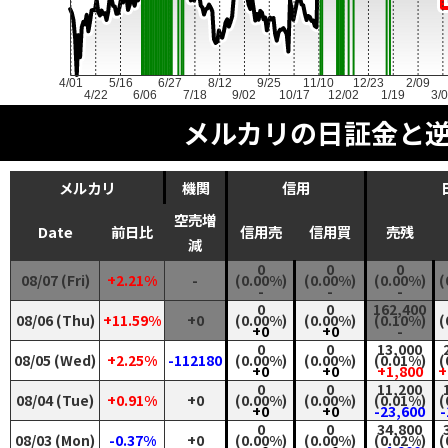
4/01
5/16
6/27
8/12
9/25
11/10
12/23
2/09
4/22
6/06
7/18
9/02
10/17
12/02
1/19
3/
メルカリの日証金と
メルカリ
機関
信用
空売増
Date
前日比
信用売
信用買
売残
減
0
0
0
08/07 (Fri)
+2.21%
-
(0.00%)
(0.00%)
(0.00%)
(
-
-
-
0
0
162,400
08/06 (Thu)
+11.59%
+0
(0.00%)
(0.00%)
(0.10%)
(
+0
+0
-
0
0
13,000
08/05 (Wed)
+2.25%
-112180
(0.00%)
(0.00%)
(0.01%)
(
+0
+0
+1,800
+
0
0
11,200
08/04 (Tue)
+0.91%
+0
(0.00%)
(0.00%)
(0.01%)
(
+0
+0
-23,600
-
0
0
34,800
08/03 (Mon)
-0.37%
+0
(0.00%)
(0.00%)
(0.02%)
(